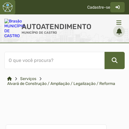
Cadastre-se
AUTOATENDIMENTO
MUNICÍPIO DE CASTRO
ACESSO RÁPIDO
O que você procura?
Acessibilidade
Cidadão
Serviços
Diário Oficial
Alvará de Construção / Ampliação / Legalização / Reforma
Transparência