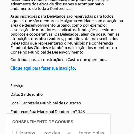
ativamente dos eixos de discussões e acompanhar o
andamento de toda a Conferência.
Já as inscrições para Delegados são reservadas para todos
aqueles que são membros de alguma entidade com atuação na
área de desenvolvimento urbano, como por exemplo:
associação de moradores, sindicatos, fundações, servidores
públicos e cooperativas. Os Delegados, além de possuírem as
atribuições dos observadores, poderão votar na escolha dos
Delegados que representarão o Município na Conferência
Estadual das Cidades e também na eleição dos membros do
Conselho Municipal de Desenvolvimento.
Contribua para a construção da Castro que queremos.
Clique aqui para fazer sua inscrição
.
Serviço
Data: 29 de junho
Local: Secretaria Municipal de Educação
Endereço: Rua Marechal Deodoro, nº 348
Horário: 8h às 12h e 13h30 às 17h30
CONSENTIMENTO DE COOKIES
Imagens Relacionadas
Utilizamos cookies e tecnologias