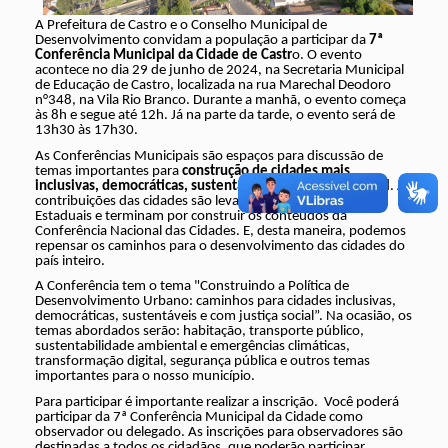
A Prefeitura de Castro e o Conselho Municipal de
Desenvolvimento convidam a população a participar da
7ª
Conferência Municipal da Cidade de Castr
o. O evento
acontece no dia 29 de junho de 2024, na Secretaria Municipal
de Educação de Castro, localizada na rua Marechal Deodoro
n°348, na Vila Rio Branco. Durante a manhã, o evento começa
às 8h e segue até 12h. Já na parte da tarde, o evento será de
13h30 às 17h30.
As Conferências Municipais são espaços para discussão de
temas importantes para
construção de cidades mais
inclusivas, democráticas, sustentáveis e com justiça social
. As
contribuições das cidades são levadas às Conferências
Estaduais e terminam por construir os conteúdos da
Conferência Nacional das Cidades. E, desta maneira, podemos
repensar os caminhos para o desenvolvimento das cidades do
país inteiro.
A Conferência tem o tema "Construindo a Política de
Desenvolvimento Urbano: caminhos para cidades inclusivas,
democráticas, sustentáveis e com justiça social”. Na ocasião, os
temas abordados serão: habitação, transporte público,
sustentabilidade ambiental e emergências climáticas,
transformação digital, segurança pública e outros temas
importantes para o nosso município.
Para participar é importante realizar a inscrição. Você poderá
participar da 7ª Conferência Municipal da Cidade como
observador ou delegado. As inscrições para observadores são
destinadas a todos os cidadãos, que poderão participar